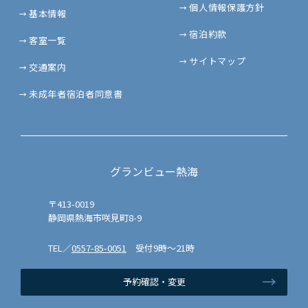
個人情報保護方針
基本情報
宿泊約款
客室一覧
サイトマップ
交通案内
未成年者宿泊者同意書
グランビュー熱海
〒413-0019
静岡県熱海市咲見町8-9
TEL／
0557-85-0051
受付9時～21時
予約確認・変更