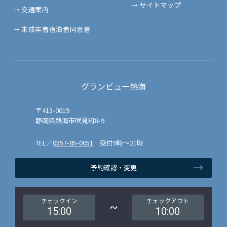
サイトマップ
交通案内
未成年者宿泊者同意書
グランビュー熱海
〒413-0019
静岡県熱海市咲見町8-9
TEL／
0557-85-0051
受付9時～21時
予約確認・変更
チェックイン
チェックアウト
~
15:00
10:00