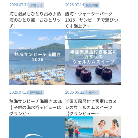
2026.07.31
2026.07.14
お知らせ
観光情報
海も温泉もひとり占め♪熱
熱海・ウォーターパーク
海のひとり旅「おひとリッ
2026｜サンビーチで遊びつ
チ」
くす海上ア…
2026.07.13
2026.06.22
観光情報
お知らせ
熱海サンビーチ海開き2026
半露天風呂付き客室にカヌ
｜子供の海水浴デビューは
レのウェルカムスイーツ
グランビ…
【グランビュー…